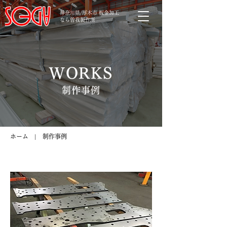
神奈川県/厚木市 板金加工
なら曽我製作所
WORKS
制作事例
ホーム
| 制作事例