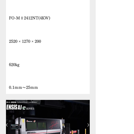
機種名
FO-MⅡ2412NT(4KW)
最大加工寸法 X Y Z
2520 × 1270 × 200
最大ワーク質量
620kg
加工板厚
0.1ｍｍ～25ｍｍ