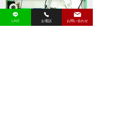
LINE
お電話
お問い合わせ
メーカー
Panasonic
機種名
TA-1400WG
最大リーチ
1400mm
構造
6軸独立多関節型