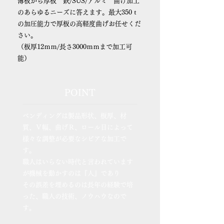
薄板から厚板 鉄/SUS/アルミ 曲げ加工
のあらゆるニーズに答えます。最大350ｔ
の加圧能力で厚板の高軽度曲げお任せくだ
さい。
（板厚12ｍｍ/長さ3000ｍｍまで加工可
能）
POINT
ベンディングは製品形状、板厚、材
質、Ｖ幅、曲げＲ、ロール目によって
様々な調整が必要なシビアな加工で
す。
職人はいらない時代と言われています
が機械を動かすのは『人』であり
その誤差を埋めるのは長年の経験で培
った、職人の技術、ノウハウなので
す。