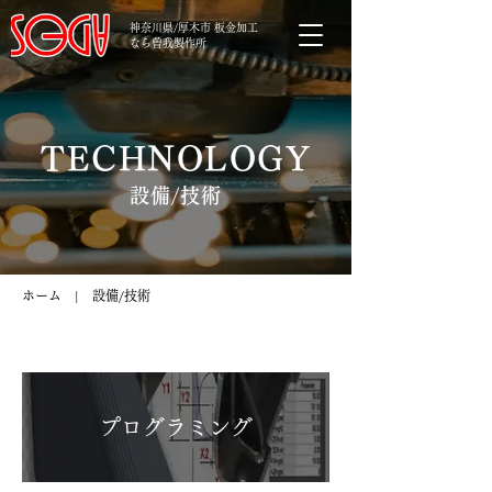
神奈川県/厚木市 板金加工
なら曽我製作所
TECHNOLOGY
設備/技術
ホーム
| 設備/技術
プログラミング