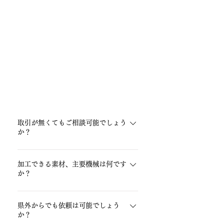
FAQ
よくある質問
取引が無くてもご相談可能でしょう
か？
はい、もちろん可能です。業種問わずお気
軽にご相談ください。
加工できる素材、主要機械は何です
か？
レーザー加工機、ベンディングマシーン、
ロボット溶接機、ファイバーレーザー溶接
県外からでも依頼は可能でしょう
機、半自動溶接機がございます。
か？