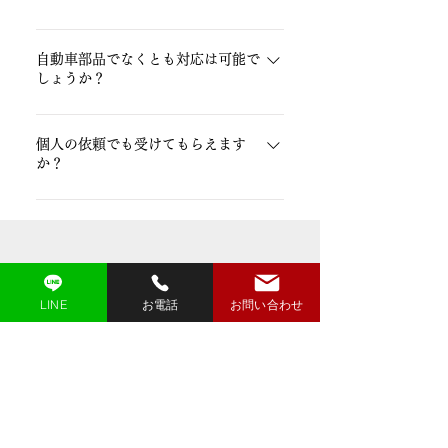
上記を用いた鉄、SUS(鏡面研磨まで)、ア
ルミの板金加工を得意としております。
北海道、沖縄でも日本全国どこからでもご
依頼可能です。提携業者のチャーター便に
自動車部品でなくとも対応は可能で
て大型部品の配送も柔軟に致します。
しょうか？
はい、弊社できることなら是非、チャレン
ジさせてください。
個人の依頼でも受けてもらえます
か？
はい、もちろんです、モノづくりに個人法
人は関係ございません。
お気軽にご相談ください。
お知らせ
NEWS
LINE
お電話
お問い合わせ
2024.04.16
お知らせ
WEBサイトをリニューアルしました。
インスタグラム
INSTAGRAM