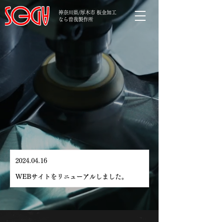
神奈川県/厚木市 板金加工
なら曽我製作所
Continue to be on the cutting edge
一万人がフォローする
町工場
神奈川県/厚木市 板金加工なら曽我製作所
2024.04.16
お知らせ
WEBサイトをリニューアルしました。